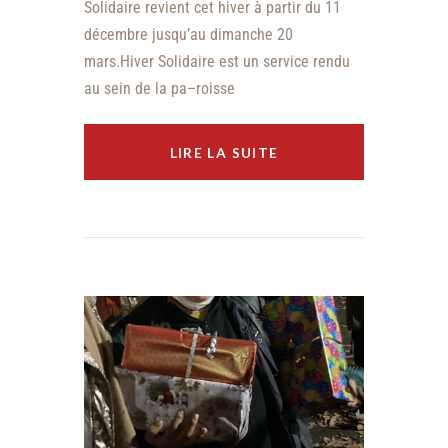
Solidaire revient cet hiver à partir du 11
décembre jusqu’au dimanche 20
mars.Hiver Solidaire est un service rendu
au sein de la pa–roisse
LIRE LA SUITE