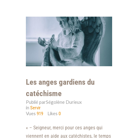
Les anges gardiens du
catéchisme
Publié parSégolène Durieux
in
Servir
Vues
Likes
919
0
« – Seigneur, merci pour ces anges qui
viennent en aide aux catéchistes, le temps