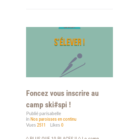
Foncez vous inscrire au
camp ski#spi !
Publié parisabelle
in
Nos paroisses en continu
Vues
Likes
2511
0
◊ PLUS QUE 10 PLACES !! ◊ Le camp