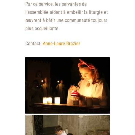
Par ce service, les servantes de
l’assemblée aident à embellir la liturgie et
œuvrent à bâtir une communauté toujours
plus accueillante.
Contact:
Anne-Laure Brazier