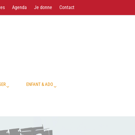
res
Agenda
Je donne
Contact
SER
ENFANT & ADO