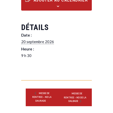
AJOUTER AU CALENDRIER
DÉTAILS
Date :
20 septembre 2026
Heure :
9 h 30
MESSE DE
MESSE DE
RENTREE – ND LA
RENTREE – ND DE LA
DAURADE
DALBADE