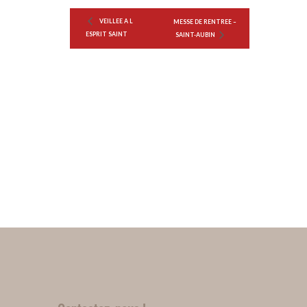
VEILLEE A L
MESSE DE RENTREE –
ESPRIT SAINT
SAINT-AUBIN