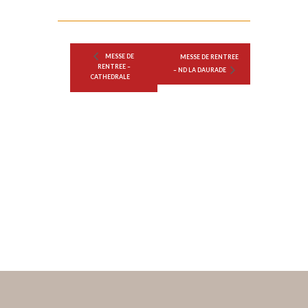
MESSE DE
MESSE DE RENTREE
RENTREE –
– ND LA DAURADE
CATHEDRALE