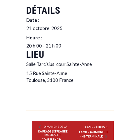
DÉTAILS
Date :
21 octobre, 2025
Heure :
20 h 00 - 21 h 00
LIEU
Salle Tarcisius, cour Sainte-Anne
15 Rue Sainte-Anne
Toulouse
,
3100
France
DIMANCHE DE LA
CAMP « CHOISIS
DAURADE (OFFRANDE
LA VIE » (AUMÔNERIE
MUSICALE +
– 4E-TERMINALE)
CONFÉRENCE)