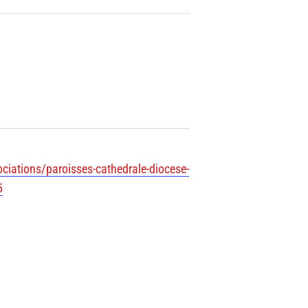
iations/paroisses-cathedrale-diocese-
5